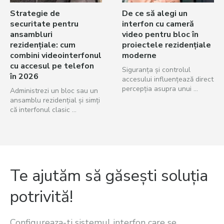
Strategie de
De ce să alegi un
securitate pentru
interfon cu cameră
ansambluri
video pentru bloc în
rezidențiale: cum
proiectele rezidențiale
combini videointerfonul
moderne
cu accesul pe telefon
Siguranța și controlul
în 2026
accesului influențează direct
percepția asupra unui ...
Administrezi un bloc sau un
ansamblu rezidențial și simți
că interfonul clasic ...
Te ajutăm să găsești soluția
potrivită!
Configureaza-ti sistemul interfon care se