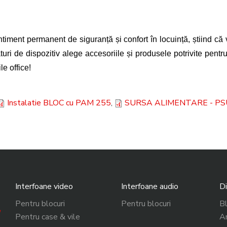
entiment permanent de siguranță și confort în locuință, știind că
ături de dispozitiv alege accesoriile și produsele potrivite pent
le office!
Instalatie BLOC cu PAM 255
,
SURSA ALIMENTARE - PS
Interfoane video
Interfoane audio
Di
Pentru blocuri
Pentru blocuri
Bl
Pentru case & vile
Am