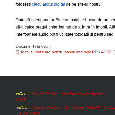
folosești 
calculatorul digital
 de pe site-ul nostru!
Datorită interfoanelor Electra Instal te bucuri de un s
să-ți calce pragul chiar înainte de a intra în imobil. Al
interfoanele audio pot fi utilizate totodată și pentru sedii
Documentatii Vechi:
Manual instalare pentru panou analogic PES A255
,
NOU!!
Lista de Preturi - semiduplex Octombrie
2025
NOU!!
Lista de Preturi - Touch Line SMART G3
DIN
15-03-2025