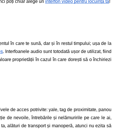
ci poți chiar alege un 
interfon video pentru locuința ta
!
tul în care te sună, dar și în restul timpului; ușa de la 
es
. Interfoanele audio sunt totodată ușor de utilizat, fiind 
oare proprietății în cazul în care dorești să o închiriezi 
ivele de acces potrivite: yale, tag de proximitate, panou 
ie de nevoile, întrebările și nelămuririle pe care le ai, 
 ta, alături de transport și manoperă, atunci nu ezita să 