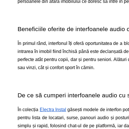
persoanele din afara imobilului ce doresc să intre în pe
Beneficiile oferite de interfoanele audio 
În primul rând, interfonul îți oferă oportunitatea de a b
intrarea în imobil fiind închisă până este declanșată de 
perfecte atât pentru copii, dar și pentru seniori. Alături
sau vinzi, cât și confort sport în cămin.
De ce să cumperi interfoanele audio cu s
În colecția 
Electra Instal
 găsești modele de interfon potr
pentru lista de locatari, surse, panouri audio și posturi
simplu și rapid, folosind chat-ul de pe platformă, iar da