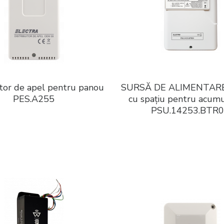
itor de apel pentru panou
SURSĂ DE ALIMENTARE 
PES.A255
cu spațiu pentru acumu
PSU.14253.BTR