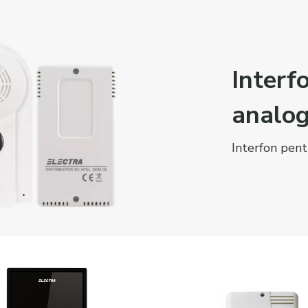
Interf
analog
Interfon pent