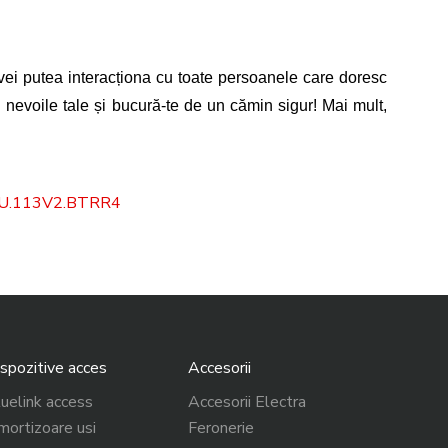
 vei putea interacționa cu toate persoanele care doresc 
ru nevoile tale și bucură-te de un cămin sigur! Mai mult, 
U.113V2.BTRR4
spozitive acces
Accesorii
uelink access
Accesorii Electra
ortizoare usi
Feronerie