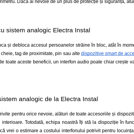
rimetru. Dacă ai nevoie de un plus de protecție și siguranță, atun
cu sistem analogic Electra Instal
loca și debloca accesul persoanelor străine în bloc, atât în momen
cheie, tag de proximitate, pin sau alte 
dispozitive smart de acc
 de toate aceste beneficii, un interfon audio poate chiar crește val
istem analogic de la Electra Instal
ivite pentru orice nevoie, alături de toate accesoriile și dispozit
 interioare. Totodată, echipa noastră îți stă la dispoziție în funcț
că vrei o estimare a costului interfonului potrivit pentru locuința