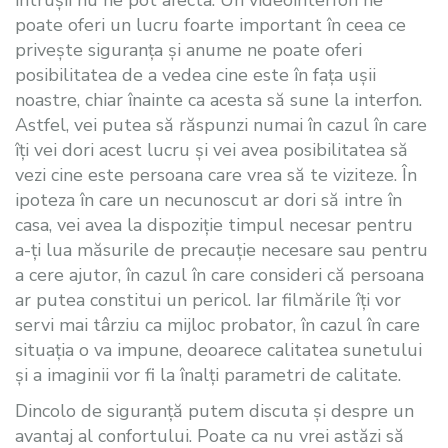
intrușii nu ne pot afecta. Un videointerfon ne
poate oferi un lucru foarte important în ceea ce
privește siguranța și anume ne poate oferi
posibilitatea de a vedea cine este în fața ușii
noastre, chiar înainte ca acesta să sune la interfon.
Astfel, vei putea să răspunzi numai în cazul în care
îți vei dori acest lucru și vei avea posibilitatea să
vezi cine este persoana care vrea să te viziteze. În
ipoteza în care un necunoscut ar dori să intre în
casa, vei avea la dispoziție timpul necesar pentru
a-ți lua măsurile de precauție necesare sau pentru
a cere ajutor, în cazul în care consideri că persoana
ar putea constitui un pericol. Iar filmările îți vor
servi mai târziu ca mijloc probator, în cazul în care
situația o va impune, deoarece calitatea sunetului
și a imaginii vor fi la înalți parametri de calitate.
Dincolo de siguranță putem discuta și despre un
avantaj al confortului. Poate ca nu vrei astăzi să