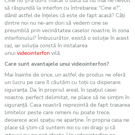
Cine nu și-a dorit măcar o dată să nu mai fie nevoit
să răspundă la interfon cu întrebarea: “Cine e?”,
dând astfel de înțeles că este de fapt acasă? Câți
dintre noi nu ne-am dori să vedem cine se
preumblă prin vecinătatea caselor noastre, în zona
interfonului? Îmbucurător, există o soluție în acest
caz, iar soluția constă în instalarea
unui
videointerfon
vilă.
Care sunt avantajele unui videointerfon?
Mai înainte de orice, un astfel de produs ne oferă
un lucru pe care îl căutăm cu toții cu disperare:
siguranța. Da, în propriul areal, în spațiul casei
noastre, perfect delimitat, ne place să ne simțim în
siguranță. Casa noastră reprezintă de fapt trasarea
limitelor peste care nimeni nu poate trece,
deoarece acel spațiu ne aparține. În propria casa ne
place să știm că suntem noi cu cei dragi și că