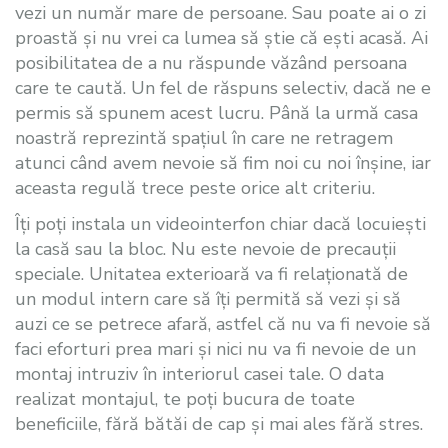
vezi un număr mare de persoane. Sau poate ai o zi
proastă și nu vrei ca lumea să știe că ești acasă. Ai
posibilitatea de a nu răspunde văzând persoana
care te caută. Un fel de răspuns selectiv, dacă ne e
permis să spunem acest lucru. Până la urmă casa
noastră reprezintă spațiul în care ne retragem
atunci când avem nevoie să fim noi cu noi înșine, iar
aceasta regulă trece peste orice alt criteriu.
Îți poți instala un videointerfon chiar dacă locuiești
la casă sau la bloc. Nu este nevoie de precauții
speciale. Unitatea exterioară va fi relaționată de
un modul intern care să îți permită să vezi și să
auzi ce se petrece afară, astfel că nu va fi nevoie să
faci eforturi prea mari și nici nu va fi nevoie de un
montaj intruziv în interiorul casei tale. O data
realizat montajul, te poți bucura de toate
beneficiile, fără bătăi de cap și mai ales fără stres.