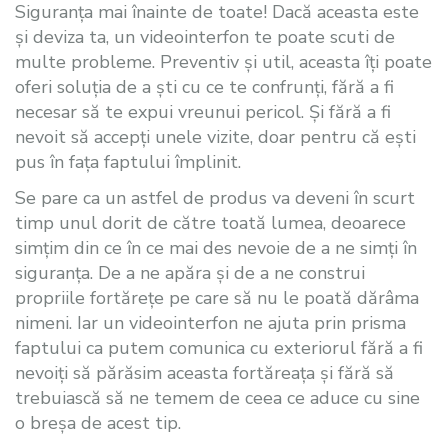
Siguranța mai înainte de toate! Dacă aceasta este
și deviza ta, un videointerfon te poate scuti de
multe probleme. Preventiv și util, aceasta îți poate
oferi soluția de a ști cu ce te confrunți, fără a fi
necesar să te expui vreunui pericol. Și fără a fi
nevoit să accepți unele vizite, doar pentru că ești
pus în fața faptului împlinit.
Se pare ca un astfel de produs va deveni în scurt
timp unul dorit de către toată lumea, deoarece
simțim din ce în ce mai des nevoie de a ne simți în
siguranța. De a ne apăra și de a ne construi
propriile fortărețe pe care să nu le poată dărâma
nimeni. Iar un videointerfon ne ajuta prin prisma
faptului ca putem comunica cu exteriorul fără a fi
nevoiți să părăsim aceasta fortăreața și fără să
trebuiască să ne temem de ceea ce aduce cu sine
o breșa de acest tip.