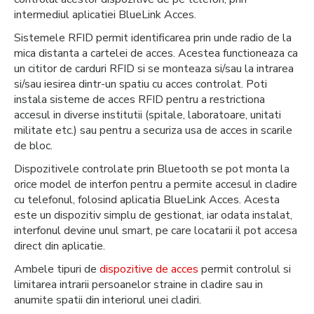
intermediul aplicatiei BlueLink Acces.
Sistemele RFID permit identificarea prin unde radio de la
mica distanta a cartelei de acces. Acestea functioneaza ca
un cititor de carduri RFID si se monteaza si/sau la intrarea
si/sau iesirea dintr-un spatiu cu acces controlat. Poti
instala sisteme de acces RFID pentru a restrictiona
accesul in diverse institutii (spitale, laboratoare, unitati
militate etc.) sau pentru a securiza usa de acces in scarile
de bloc.
Dispozitivele controlate prin Bluetooth se pot monta la
orice model de interfon pentru a permite accesul in cladire
cu telefonul, folosind aplicatia BlueLink Acces. Acesta
este un dispozitiv simplu de gestionat, iar odata instalat,
interfonul devine unul smart, pe care locatarii il pot accesa
direct din aplicatie.
Ambele tipuri de
dispozitive de acces
permit controlul si
limitarea intrarii persoanelor straine in cladire sau in
anumite spatii din interiorul unei cladiri.