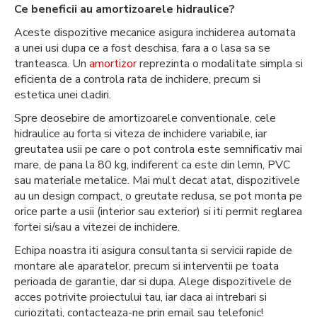
Ce beneficii au amortizoarele hidraulice?
Aceste dispozitive mecanice asigura inchiderea automata
a unei usi dupa ce a fost deschisa, fara a o lasa sa se
tranteasca. Un
amortizor
reprezinta o modalitate simpla si
eficienta de a controla rata de inchidere, precum si
estetica unei cladiri.
Spre deosebire de amortizoarele conventionale, cele
hidraulice au forta si viteza de inchidere variabile, iar
greutatea usii pe care o pot controla este semnificativ mai
mare, de pana la 80 kg, indiferent ca este din lemn, PVC
sau materiale metalice. Mai mult decat atat, dispozitivele
au un design compact, o greutate redusa, se pot monta pe
orice parte a usii (interior sau exterior) si iti permit reglarea
fortei si/sau a vitezei de inchidere.
Echipa noastra iti asigura consultanta si servicii rapide de
montare ale aparatelor, precum si interventii pe toata
perioada de garantie, dar si dupa. Alege dispozitivele de
acces potrivite proiectului tau, iar daca ai intrebari si
curiozitati, contacteaza-ne prin email sau telefonic!