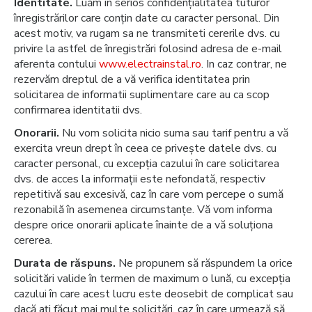
Identitate.
Luăm în serios confidențialitatea tuturor
înregistrărilor care conțin date cu caracter personal. Din
acest motiv, va rugam sa ne transmiteti cererile dvs. cu
privire la astfel de înregistrări folosind adresa de e-mail
aferenta contului
www.electrainstal.ro
. In caz contrar, ne
rezervăm dreptul de a vă verifica identitatea prin
solicitarea de informatii suplimentare care au ca scop
confirmarea identitatii dvs.
Onorarii.
Nu vom solicita nicio suma sau tarif pentru a vă
exercita vreun drept în ceea ce privește datele dvs. cu
caracter personal, cu excepția cazului în care solicitarea
dvs. de acces la informații este nefondată, respectiv
repetitivă sau excesivă, caz în care vom percepe o sumă
rezonabilă în asemenea circumstanțe. Vă vom informa
despre orice onorarii aplicate înainte de a vă soluționa
cererea.
Durata de răspuns.
Ne propunem să răspundem la orice
solicitări valide în termen de maximum o lună, cu excepția
cazului în care acest lucru este deosebit de complicat sau
dacă ați făcut mai multe solicitări, caz în care urmează să