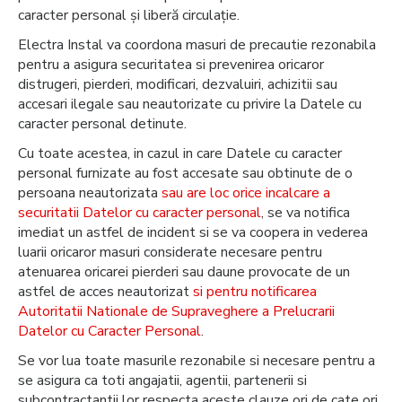
caracter personal şi liberă circulaţie.
Electra Instal va coordona masuri de precautie rezonabila
pentru a asigura securitatea si prevenirea oricaror
distrugeri, pierderi, modificari, dezvaluiri, achizitii sau
accesari ilegale sau neautorizate cu privire la Datele cu
caracter personal detinute.
Cu toate acestea, in cazul in care Datele cu caracter
personal furnizate au fost accesate sau obtinute de o
persoana neautorizata
sau are loc orice incalcare a
securitatii Datelor cu caracter personal
, se va notifica
imediat un astfel de incident si se va coopera in vederea
luarii oricaror masuri considerate necesare pentru
atenuarea oricarei pierderi sau daune provocate de un
astfel de acces neautorizat
si pentru notificarea
Autoritatii Nationale de Supraveghere a Prelucrarii
Datelor cu Caracter Personal
.
Se vor lua toate masurile rezonabile si necesare pentru a
se asigura ca toti angajatii, agentii, partenerii si
subcontractantii lor respecta aceste clauze ori de cate ori