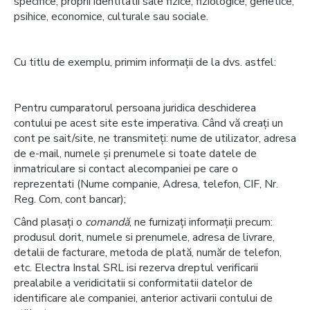
specifice, proprii identitatii sale fizice, fiziologice, genetice,
psihice, economice, culturale sau sociale.
Cu titlu de exemplu, primim informații de la dvs. astfel:
Pentru cumparatorul persoana juridica deschiderea
contului pe acest site este imperativa. Când vă creați un
cont pe sait/site, ne transmiteți: nume de utilizator, adresa
de e-mail, numele și prenumele si toate datele de
inmatriculare si contact alecompaniei pe care o
reprezentati (Nume companie, Adresa, telefon, CIF, Nr.
Reg. Com, cont bancar);
Când plasați o
comandă
, ne furnizați informații precum:
produsul dorit, numele si prenumele, adresa de livrare,
detalii de facturare, metoda de plată, număr de telefon,
etc. Electra Instal SRL isi rezerva dreptul verificarii
prealabile a veridicitatii si conformitatii datelor de
identificare ale companiei, anterior activarii contului de