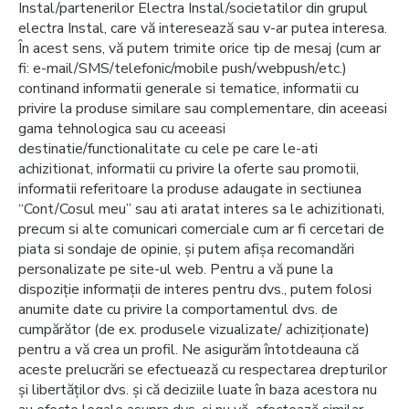
Instal/partenerilor Electra Instal/societatilor din grupul
electra Instal, care vă interesează sau v-ar putea interesa.
În acest sens, vă putem trimite orice tip de mesaj (cum ar
fi: e-mail/SMS/telefonic/mobile push/webpush/etc.)
continand informatii generale si tematice, informatii cu
privire la produse similare sau complementare, din aceeasi
gama tehnologica sau cu aceeasi
destinatie/functionalitate cu cele pe care le-ati
achizitionat, informatii cu privire la oferte sau promotii,
informatii referitoare la produse adaugate in sectiunea
“Cont/Cosul meu” sau ati aratat interes sa le achizitionati,
precum si alte comunicari comerciale cum ar fi cercetari de
piata si sondaje de opinie, și putem afișa recomandări
personalizate pe site-ul web. Pentru a vă pune la
dispoziție informații de interes pentru dvs., putem folosi
anumite date cu privire la comportamentul dvs. de
cumpărător (de ex. produsele vizualizate/ achiziționate)
pentru a vă crea un profil. Ne asigurăm întotdeauna că
aceste prelucrări se efectuează cu respectarea drepturilor
și libertăților dvs. și că deciziile luate în baza acestora nu