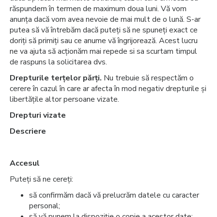
răspundem în termen de maximum doua luni. Vă vom
anunța dacă vom avea nevoie de mai mult de o lună. S-ar
putea să vă întrebăm dacă puteți să ne spuneți exact ce
doriți să primiți sau ce anume vă îngrijorează. Acest lucru
ne va ajuta să acționăm mai repede si sa scurtam timpul
de raspuns la solicitarea dvs.
Drepturile terțelor părți.
Nu trebuie să respectăm o
cerere în cazul în care ar afecta în mod negativ drepturile și
libertățile altor persoane vizate.
Drepturi vizate
Descriere
Accesul
Puteți să ne cereți:
să confirmăm dacă vă prelucrăm datele cu caracter
personal;
să vă punem la dispoziție o copie a acestor date;