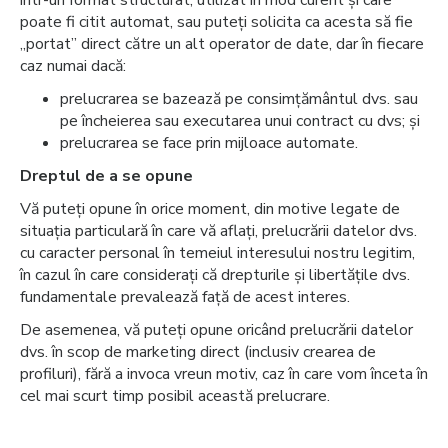
într-un format structurat, utilizat în mod curent și care
poate fi citit automat, sau puteți solicita ca acesta să fie
„portat” direct către un alt operator de date, dar în fiecare
caz numai dacă:
prelucrarea se bazează pe consimțământul dvs. sau
pe încheierea sau executarea unui contract cu dvs; și
prelucrarea se face prin mijloace automate.
Dreptul de a se opune
Vă puteți opune în orice moment, din motive legate de
situația particulară în care vă aflați, prelucrării datelor dvs.
cu caracter personal în temeiul interesului nostru legitim,
în cazul în care considerați că drepturile și libertățile dvs.
fundamentale prevalează față de acest interes.
De asemenea, vă puteți opune oricând prelucrării datelor
dvs. în scop de marketing direct (inclusiv crearea de
profiluri), fără a invoca vreun motiv, caz în care vom înceta în
cel mai scurt timp posibil această prelucrare.