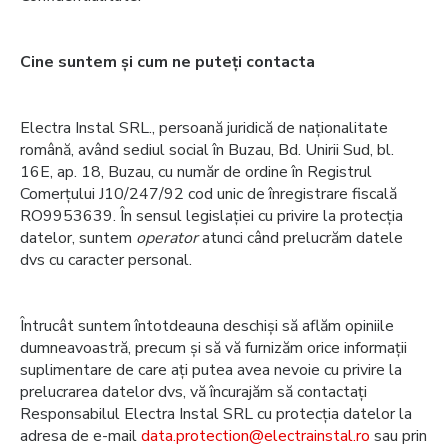
Cine suntem și cum ne puteți contacta
Electra Instal SRL., persoană juridică de naționalitate
română, având sediul social în Buzau, Bd. Unirii Sud, bl.
16E, ap. 18, Buzau, cu număr de ordine în Registrul
Comerțului J10/247/92 cod unic de înregistrare fiscală
RO9953639. În sensul legislației cu privire la protecția
datelor, suntem
operator
atunci când prelucrăm datele
dvs cu caracter personal.
Întrucât suntem întotdeauna deschiși să aflăm opiniile
dumneavoastră, precum și să vă furnizăm orice informații
suplimentare de care ați putea avea nevoie cu privire la
prelucrarea datelor dvs, vă încurajăm să contactați
Responsabilul Electra Instal SRL cu protecția datelor la
adresa de e-mail
data.protection@electrainstal.ro
sau prin