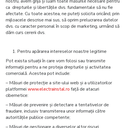
nostru, avem grijă și luăm toate măsurile necesare pentru
ca drepturile și libertățile dvs. fundamentale să nu fie
afectate. Cu toate acestea, ne puteți solicita oricând, prin
mijloacele descrise mai sus, să oprim prelucrarea datelor
dvs. cu caracter personal în scop de marketing, urmând să
dăm curs cererii dvs.
Pentru apărarea intereselor noastre legitime
Pot exista situații în care vom folosi sau transmite
informații pentru a ne proteja drepturile și activitatea
comercială. Acestea pot include:
– Măsuri de protecție a site-ului web și a utilizatorilor
platformei
www.electrainstal.ro
față de atacuri
cibernetice:
– Măsuri de prevenire și detectare a tentativelor de
fraudare, inclusiv transmiterea unor informații către
autoritățile publice competente;
– Măsuri de gestionare a diverselor altor riscuri.