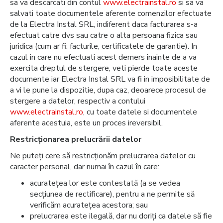
sa va descarcati din contul
www.electrainstal.ro
si sa va
salvati toate documentele aferente comenzilor efectuate
de la Electra Instal SRL, indiferent daca facturarea s-a
efectuat catre dvs sau catre o alta persoana fizica sau
juridica (cum ar fi: facturile, certificatele de garantie). In
cazul in care nu efectuati acest demers inainte de a va
exercita dreptul de stergere, veti pierde toate aceste
documente iar Electra Instal SRL va fi in imposibilitate de
a vi le pune la dispozitie, dupa caz, deoarece procesul de
stergere a datelor, respectiv a contului
www.electrainstal.ro
, cu toate datele si documentele
aferente acestuia, este un proces ireversibil.
Restricționarea prelucrării datelor
Ne puteți cere să restricționăm prelucrarea datelor cu
caracter personal, dar numai în cazul în care:
acuratețea lor este contestată (a se vedea
secțiunea de rectificare), pentru a ne permite să
verificăm acuratețea acestora; sau
prelucrarea este ilegală, dar nu doriți ca datele să fie