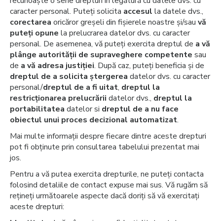
recunoaște o serie drepturi în legătură cu datele dvs. cu
caracter personal. Puteți solicita
accesul
la datele dvs.,
corectarea
oricăror greșeli din fișierele noastre și/sau
vă
puteți opune
la prelucrarea datelor dvs. cu caracter
personal. De asemenea, vă puteți exercita dreptul de
a vă
plânge autorității de supraveghere competente
sau
de
a vă adresa justiției
. După caz, puteți beneficia și de
dreptul de a solicita ștergerea
datelor dvs. cu caracter
personal/
dreptul de a fi uitat
,
dreptul la
restricționarea prelucrării
datelor dvs.,
dreptul la
portabilitatea
datelor si
dreptul de a nu face
obiectul unui proces decizional automatizat
.
Mai multe informații despre fiecare dintre aceste drepturi
pot fi obținute prin consultarea tabelului prezentat mai
jos.
Pentru a vă putea exercita drepturile, ne puteți contacta
folosind detaliile de contact expuse mai sus. Vă rugăm să
rețineți următoarele aspecte dacă doriți să vă exercitați
aceste drepturi: