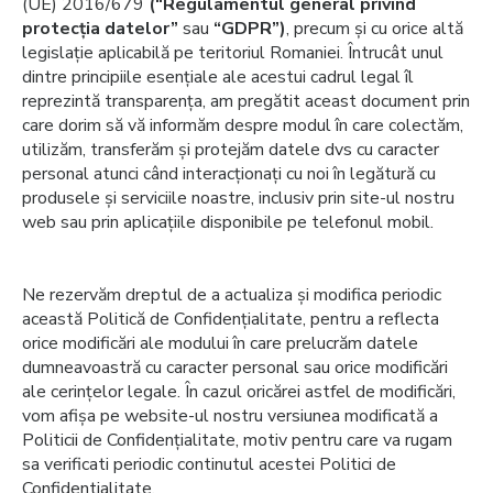
(UE) 2016/679
(“Regulamentul general privind
protecția datelor”
sau
“GDPR”)
, precum și cu orice altă
legislație aplicabilă pe teritoriul Romaniei. Întrucât unul
dintre principiile esențiale ale acestui cadrul legal îl
reprezintă transparența, am pregătit aceast document prin
care dorim să vă informăm despre modul în care colectăm,
utilizăm, transferăm și protejăm datele dvs cu caracter
personal atunci când interacționați cu noi în legătură cu
produsele și serviciile noastre, inclusiv prin site-ul nostru
web sau prin aplicațiile disponibile pe telefonul mobil.
Ne rezervăm dreptul de a actualiza și modifica periodic
această Politică de Confidențialitate, pentru a reflecta
orice modificări ale modului în care prelucrăm datele
dumneavoastră cu caracter personal sau orice modificări
ale cerințelor legale. În cazul oricărei astfel de modificări,
vom afișa pe website-ul nostru versiunea modificată a
Politicii de Confidențialitate, motiv pentru care va rugam
sa verificati periodic continutul acestei Politici de
Confidentialitate.