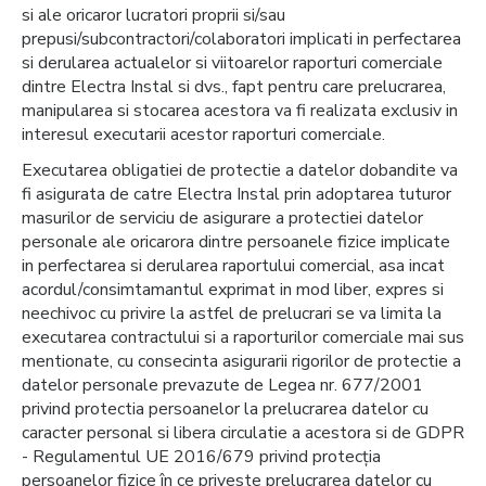
si ale oricaror lucratori proprii si/sau
prepusi/subcontractori/colaboratori implicati in perfectarea
si derularea actualelor si viitoarelor raporturi comerciale
dintre Electra Instal si dvs., fapt pentru care prelucrarea,
manipularea si stocarea acestora va fi realizata exclusiv in
interesul executarii acestor raporturi comerciale.
Executarea obligatiei de protectie a datelor dobandite va
fi asigurata de catre Electra Instal prin adoptarea tuturor
masurilor de serviciu de asigurare a protectiei datelor
personale ale oricarora dintre persoanele fizice implicate
in perfectarea si derularea raportului comercial, asa incat
acordul/consimtamantul exprimat in mod liber, expres si
neechivoc cu privire la astfel de prelucrari se va limita la
executarea contractului si a raporturilor comerciale mai sus
mentionate, cu consecinta asigurarii rigorilor de protectie a
datelor personale prevazute de Legea nr. 677/2001
privind protectia persoanelor la prelucrarea datelor cu
caracter personal si libera circulatie a acestora si de GDPR
- Regulamentul UE 2016/679 privind protecția
persoanelor fizice în ce priveste prelucrarea datelor cu