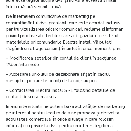
au efecte legale asupra dvs. și nu vă afectează similar
într-o măsură semnificativă.
Ne întemeiem comunicările de marketing pe
consimțământul dvs. prealabil, care este acordat inclusiv
pentru vizualizarea oricaror comunicari, reclame si informari
privind produse ale tertilor care ar fi gazduite de site-ul,
materialele ori comunciarile Electra Instal. Vă puteți
răzgândi și retrage consimțământul în orice moment, prin:
– Modificarea setărilor din contul de client în secțiunea
“Abonările mele”;
– Accesarea link-ului de dezabonare afișat în cadrul
mesajelor pe care le primiți de la noi; sau prin
– Contactarea Electra Instal SRL folosind detaliile de
contact descrise mai sus.
În anumite situații, ne putem baza activitățile de marketing
pe interesul nostru legitim de a ne promova și dezvolta
activitatea comercială. În orice situație în care folosim
informații cu privire la dvs. pentru un interes legitim al