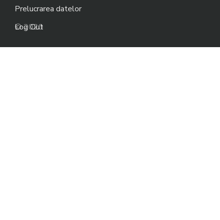
Prelucrarea datelor
Log Out
© 2020