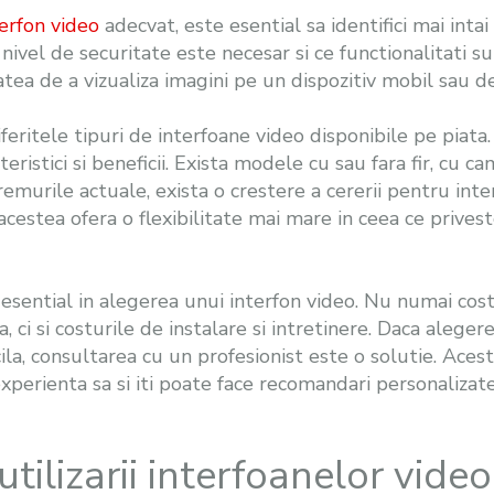
terfon video
adecvat, este esential sa identifici mai intai
e nivel de securitate este necesar si ce functionalitati 
tatea de a vizualiza imagini pe un dispozitiv mobil sau de
feritele tipuri de interfoane video disponibile pe piata
teristici si beneficii. Exista modele cu sau fara fir, cu 
emurile actuale, exista o crestere a cererii pentru inte
cestea ofera o flexibilitate mai mare in ceea ce priveste
esential in alegerea unui interfon video. Nu numai costu
, ci si costurile de instalare si intretinere. Daca aleger
icila, consultarea cu un profesionist este o solutie. Acesta
perienta sa si iti poate face recomandari personalizate
utilizarii interfoanelor video