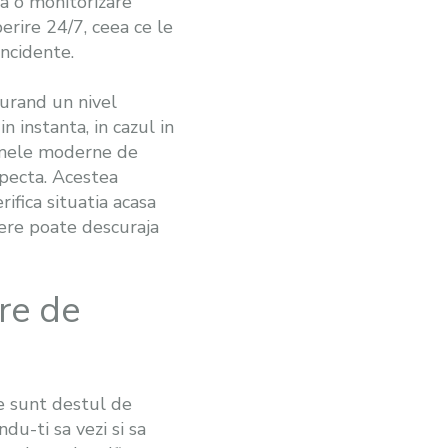
ra o monitorizare
erire 24/7, ceea ce le
incidente.
gurand un nivel
n instanta, in cazul in
temele moderne de
specta. Acestea
rifica situatia acasa
here poate descuraja
re de
e sunt destul de
du-ti sa vezi si sa