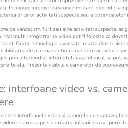
ari beneficii ale acestor dispozitive este faptul ca ofe
ui locuintei. Inregistreaza orice miscare, oferind o acop
ctarea oricaror activitati suspecte sau a potentialelor 
te de vandalism, furt sau alte activitati suspecte, asi
Mai mult, inregistrarile video pot fi folosite ca dovezi i
cident. Gratie tehnologiei avansate, multe dintre sis
ibilitatea de a urmari in timp real orice activitate su
ni prin intermediul internetului, astfel incat sa poti ve
 care te afli. Prezenta vizibila a camerelor de supraveg
: interfoane video vs. came
ere
le intre interfoanele video si camerele de supravegher
 video se axeaza pe securitatea intrarii in casa, permitan