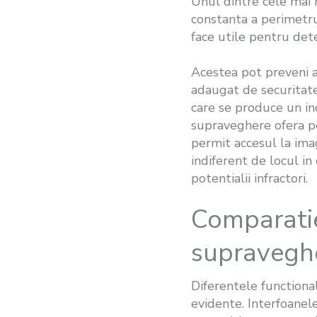
Unul dintre cele mai m
constanta a perimetrul
face utile pentru dete
Acestea pot preveni ac
adaugat de securitate. 
care se produce un in
supraveghere ofera pos
permit accesul la imagi
indiferent de locul in
potentialii infractori.
Comparatie
supravegh
Diferentele functiona
evidente. Interfoanele