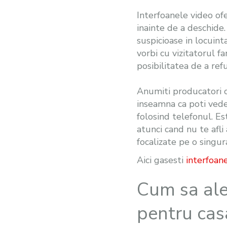
Interfoanele video ofe
inainte de a deschide
suspicioase in locuint
vorbi cu vizitatorul fa
posibilitatea de a ref
Anumiti producatori o
inseamna ca poti vedea
folosind telefonul. Es
atunci cand nu te afl
focalizate pe o singura
Aici gasesti
interfoan
Cum sa ale
pentru cas