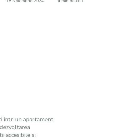
18 Noiembrie 2024
4 min de citit
ti intr-un apartament,
u dezvoltarea
i accesibile si