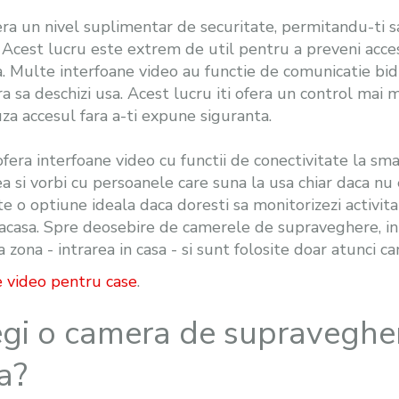
ra un nivel suplimentar de securitate, permitandu-ti sa
. Acest lucru este extrem de util pentru a preveni acc
a. Multe interfoane video au functie de comunicatie bidi
ra sa deschizi usa. Acest lucru iti ofera un control mai m
uza accesul fara a-ti expune siguranta.
fera interfoane video cu functii de conectivitate la sm
 si vorbi cu persoanele care suna la usa chiar daca nu 
te o optiune ideala daca doresti sa monitorizezi activit
i acasa. Spre deosebire de camerele de supraveghere, i
 zona - intrarea in casa - si sunt folosite doar atunci c
e video pentru case
.
gi o camera de supravegher
a?