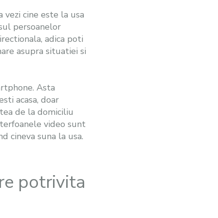
 vezi cine este la usa
esul persoanelor
rectionala, adica poti
are asupra situatiei si
artphone. Asta
esti acasa, doar
atea de la domiciliu
nterfoanele video sunt
and cineva suna la usa.
e potrivita