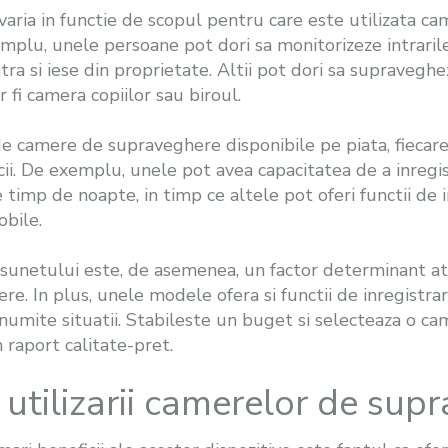
varia in functie de scopul pentru care este utilizata c
lu, unele persoane pot dori sa monitorizeze intrarile si
tra si iese din proprietate. Altii pot dori sa supraveg
r fi camera copiilor sau biroul.
 de camere de supraveghere disponibile pe piata, fiecare
ficii. De exemplu, unele pot avea capacitatea de a inregis
timp de noapte, in timp ce altele pot oferi functii de i
obile.
a sunetului este, de asemenea, un factor determinant at
e. In plus, unele modele ofera si functii de inregistrar
 anumite situatii. Stabileste un buget si selecteaza o 
 raport calitate-pret.
 utilizarii camerelor de sup