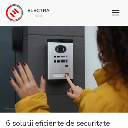
Toggl
naviga
6 solutii eficiente de securitate