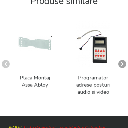
Produse similare
Placa Montaj
Programator
Assa Abloy
adrese posturi
audio si video
NOU!!
Lista de Preturi - semiduplex Octombrie