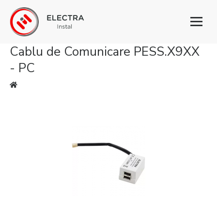
Toggl
naviga
Cablu de Comunicare PESS.X9XX
- PC
Eşti aici