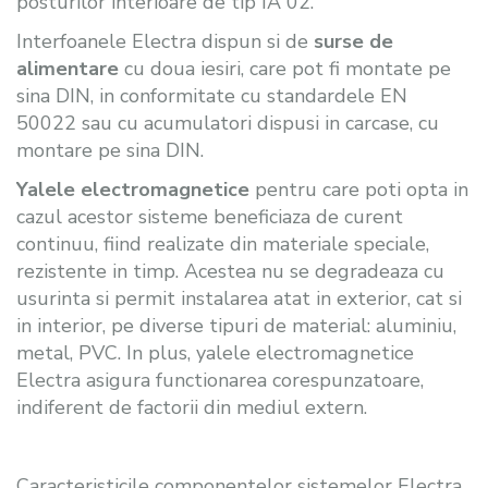
posturilor interioare de tip IA 02.
Interfoanele Electra dispun si de
surse de
alimentare
cu doua iesiri, care pot fi montate pe
sina DIN, in conformitate cu standardele EN
50022 sau cu acumulatori dispusi in carcase, cu
montare pe sina DIN.
Yalele electromagnetice
pentru care poti opta in
cazul acestor sisteme beneficiaza de curent
continuu, fiind realizate din materiale speciale,
rezistente in timp. Acestea nu se degradeaza cu
usurinta si permit instalarea atat in exterior, cat si
in interior, pe diverse tipuri de material: aluminiu,
metal, PVC. In plus, yalele electromagnetice
Electra asigura functionarea corespunzatoare,
indiferent de factorii din mediul extern.
Caracteristicile componentelor sistemelor Electra