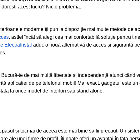
 dorești acest lucru? Nicio problemă.
nterfoanele moderne îți pun la dispoziție mai multe metode de acce
cces
, astfel încât să alegi cea mai confortabilă soluție pentru tin
le ElectraInstal
aduc o nouă alternativă de acces și siguranță p
es.
 Bucură-te de mai multă libertate și independență atunci când vrei
ită aplicației de pe telefonul mobil! Mai exact, gadgetul este un
stala la orice model de interfon sau stand alone.
ot pasul și tocmai de aceea este mai bine să fii precaut. Un sist
are ale unei firme de profil, îți poate oferi un avantaj în fața per