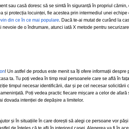
ment sau casă doresc să se simtă în siguranță în propriul cămin,
 și protecția locuinței, fie acestea prin intermediul unei echipe
evin din ce în ce mai populare
. Dacă te-ai mutat de curând la cas
 ai nevoie de o îndrumare, atunci iată X metode pentru securizar
fon
! Un astfel de produs este menit sa îți ofere informații despr
casa ta. Tu poți vedea în timp real persoanele care se află în fața 
iție timpul necesar identificării, dar și pe cel necesar solicitării 
te amenințată. Poți vedea practic fiecare mișcare a celor de afar
 ai dovada intenției de depășire a limitelor.
jutor și în situațiile în care dorești să alegi ce persoane vor păși
tfel de înțeles că te afli în interiorul casei. Alegerea va fi în ace