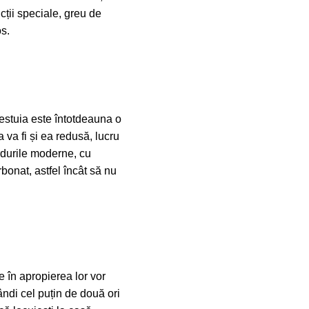
cții speciale, greu de
os.
cestuia este întotdeauna o
a va fi și ea redusă, lucru
ardurile moderne, cu
arbonat, astfel încât să nu
 în apropierea lor vor
gândi cel puțin de două ori