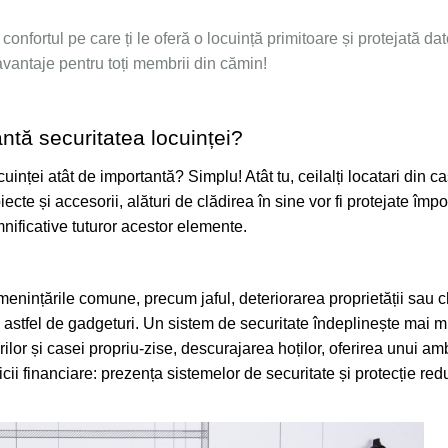
onfortul pe care ți le oferă o locuință primitoare și protejată dato
ntaje pentru toți membrii din cămin!
ntă securitatea locuinței?
uinței atât de importantă? Simplu! Atât tu, ceilalți locatari din c
iecte și accesorii, alături de clădirea în sine vor fi protejate împ
ificative tuturor acestor elemente.
enințările comune, precum jaful, deteriorarea proprietății sau ch
u astfel de gadgeturi. Un sistem de securitate îndeplinește mai mu
rilor și casei propriu-zise, descurajarea hoților, oferirea unui amb
cii financiare: prezența sistemelor de securitate și protecție red