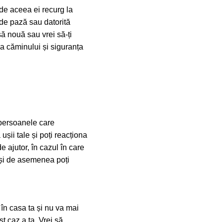
 de aceea ei recurg la
 de pază sau datorită
ă nouă sau vrei să-ți
ea căminului și siguranța
e persoanele care
ușii tale și poți reacționa
de ajutor, în cazul în care
ă și de asemenea poți
 în casa ta și nu va mai
st caz a ta. Vrei să