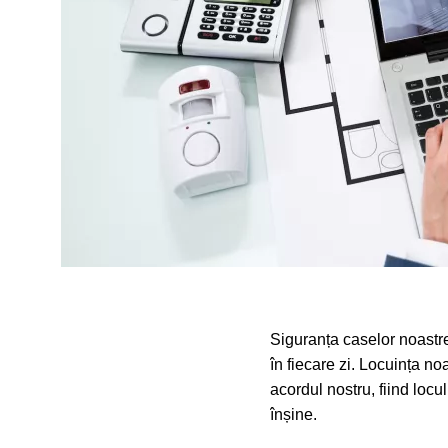
Siguranța caselor noastre
în fiecare zi. Locuința no
acordul nostru, fiind locu
înșine.