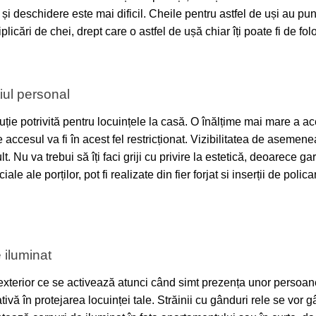
și deschidere este mai dificil. Cheile pentru astfel de uși au pun
plicări de chei, drept care o astfel de ușă chiar îți poate fi de fol
iul personal
uție potrivită pentru locuințele la casă. O înălțime mai mare a a
 accesul va fi în acest fel restricționat. Vizibilitatea de asemene
t. Nu va trebui să îți faci griji cu privire la estetică, deoarece g
le ale porților, pot fi realizate din fier forjat si inserții de polic
e iluminat
exterior ce se activează atunci când simt prezența unor persoane
tivă în protejarea locuinței tale. Străinii cu gânduri rele se vor 