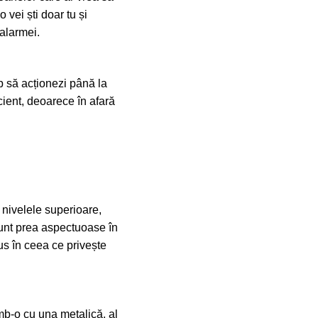
 vei ști doar tu și
 alarmei.
p să acționezi până la
icient, deoarece în afară
 nivelele superioare,
 sunt prea aspectuoase în
lus în ceea ce privește
mb-o cu una metalică, al