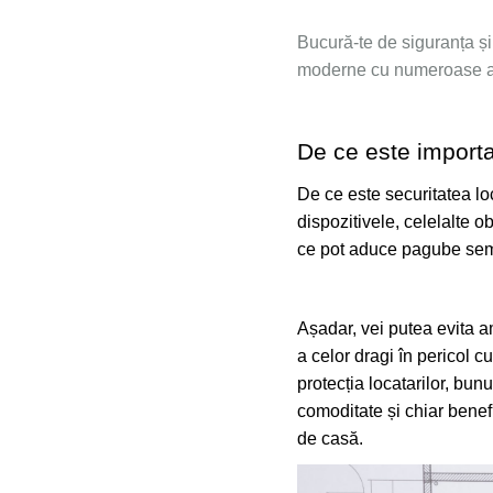
Bucură-te de siguranța și c
moderne cu numeroase ava
De ce este importa
De ce este securitatea loc
dispozitivele, celelalte ob
ce pot aduce pagube semn
Așadar, vei putea evita am
a celor dragi în pericol c
protecția locatarilor, bunu
comoditate și chiar benefi
de casă.