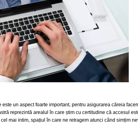
 este un aspect foarte important, pentru asigurarea căreia face
astră reprezintă arealul în care știm cu certitudine că accesul e
l cel mai intim, spațiul în care ne retragem atunci când simțim nev