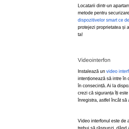
Locatarii dintr-un aparta
metode pentru securizarea
dispozitivelor smart ce d
protejezi proprietatea și
ta!
Videointerfon
Instalează un
video inter
intenționează să intre în 
în consecință. Ai la dispoz
crezi că siguranța îți es
înregistra, astfel încât să
Video interfonul este de a
trebui să răspunzi, dând as