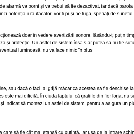
de alarmă va porni și va trebui să fie dezactivat, iar dacă parola o
ci potențialii răufăcători vor fi puși pe fugă, speriați de sunetul
ncționează doar în vedere avertizării sonore, lăsându-ți puțin tim
ză și protecție. Un astfel de sistem însă s-ar putea să nu fie suf
eventual luminoasă, nu va face nimic în plus.
e, sau dacă o faci, ai grijă măcar ca acestea sa fie deschise la
este mai dificilă. În ciuda faptului că gratiile din fier forjat nu
tuși indicat să montezi un astfel de sistem, pentru a asigura un p
care să fie cât mai etanșă cu putință, iar ușa de la intrare schi