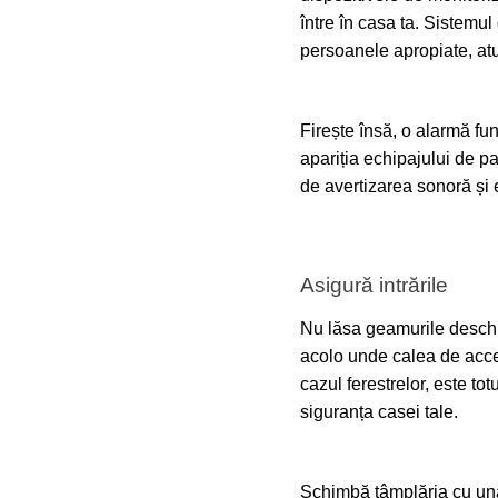
între în casa ta. Sistemul 
persoanele apropiate, atun
Firește însă, o alarmă fu
apariția echipajului de pa
de avertizarea sonoră și 
Asigură intrările
Nu lăsa geamurile deschis
acolo unde calea de acces 
cazul ferestrelor, este to
siguranța casei tale.
Schimbă tâmplăria cu una 