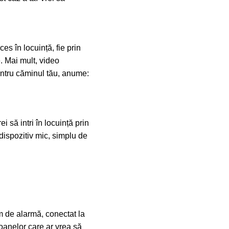
s în locuință, fie prin
e. Mai mult, video
entru căminul tău, anume:
 să intri în locuință prin
 dispozitiv mic, simplu de
em de alarmă, conectat la
soanelor care ar vrea să