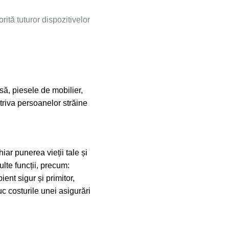
rită tuturor dispozitivelor
asă, piesele de mobilier,
otriva persoanelor străine
iar punerea vieții tale și
lte funcții, precum:
ient sigur și primitor,
uc costurile unei asigurări