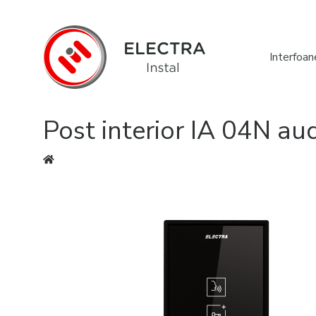
Interfoan
Post interior IA 04N au
Eşti aici