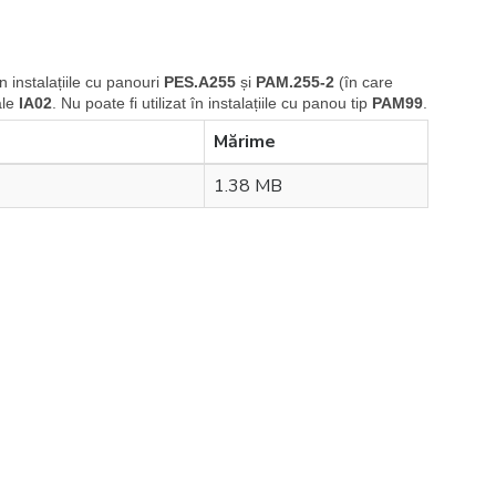
în instalațiile cu panouri
PES.A255
și
PAM.255-2
(în care
ale
IA02
.
Nu poate fi utilizat în instalațiile cu panou tip
PAM99
.
Mărime
1.38 MB