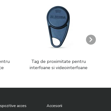
entru
Tag de proximitate pentru
Su
ce
interfoane si videointerfoane
int
spozitive acces
Accesorii