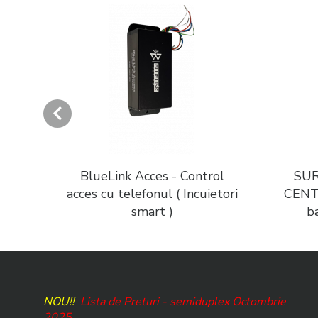
pla
BlueLink Acces - Control
SUR
acces cu telefonul ( Incuietori
CENTR
smart )
b
NOU!!
Lista de Preturi - semiduplex Octombrie
2025