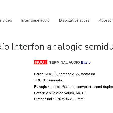
e video
Interfoane audio
Dispozitive acces
Accesori
dio Interfon analogic semid
NOU !
TERMINAL AUDIO
Basic
Ecran STICLĂ, carcasă ABS, tastatură
TOUCH iluminată,
Funcțiuni
: apel, răspuns, convorbire semi-duple
Setări
: 2 nivele de volum, MUTE.
DImensiuni : 170 x 96 x 22 mm;