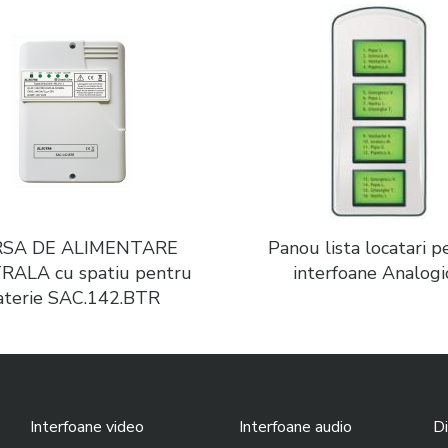
SA DE ALIMENTARE
Panou lista locatari p
ALA cu spatiu pentru
interfoane Analogi
aterie SAC.142.BTR
Interfoane video
Interfoane audio
Di