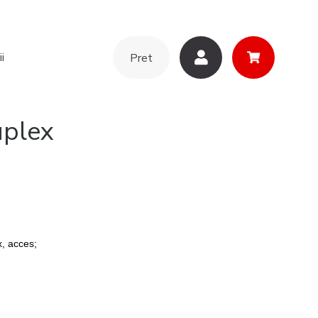
i
Pret
uplex
x, acces;