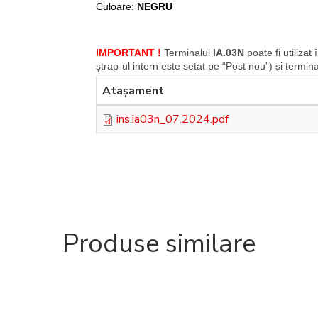
Culoare:
NEGRU
IMPORTANT !
Terminalul
IA.03N
poate fi utilizat 
ștrap-ul intern este setat pe “Post nou”) și termin
Ataşament
ins.ia03n_07.2024.pdf
Produse similare