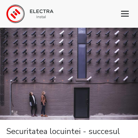
Toggl
naviga
Securitatea locuintei - succesul