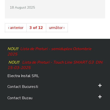
18 August 2025
‹ anterior
3 of 12
următor ›
NOU!!
Lista de Preturi - semiduplex Octombrie
2025
NOU!!
Lista de Preturi - Touch Line SMART G3
DIN
15-03-2025
Electra Instal SRL
Contact Bucuresti
Contact Buzau