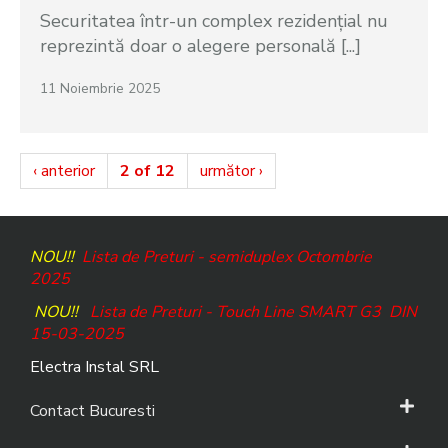
Securitatea într-un complex rezidențial nu
reprezintă doar o alegere personală [...]
11 Noiembrie 2025
‹ anterior
2 of 12
următor ›
NOU!!
Lista de Preturi - semiduplex Octombrie
2025
NOU!!
Lista de Preturi - Touch Line SMART G3
DIN
15-03-2025
Electra Instal SRL
Contact Bucuresti