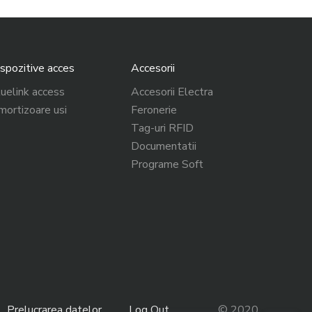
spozitive acces
Accesorii
uelink access
Accesorii Electra
ortizoare usi
Feronerie
Tag-uri RFID
Documentatii
Programe Soft
Prelucrarea datelor
Log Out
© 2020