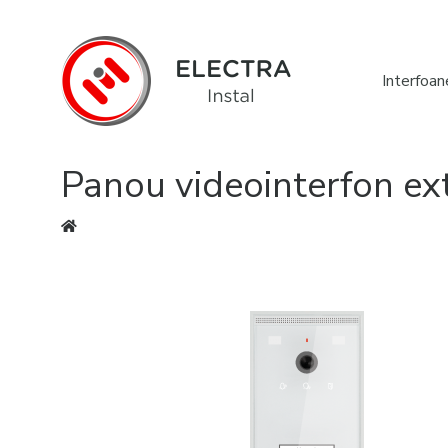
Interfoan
Panou videointerfon ex
Eşti aici