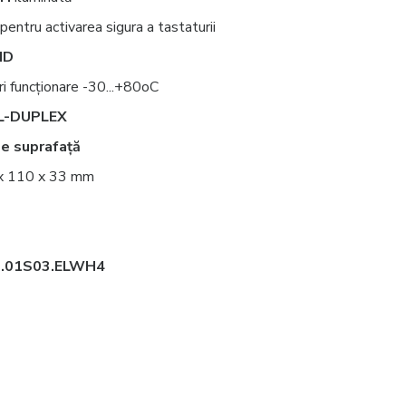
entru activarea sigura a tastaturii
ID
 funcționare -30...+80oC
L-DUPLEX
e suprafață
 x 110 x 33 mm
.01S03.ELWH4