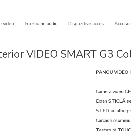
e video
Interfoane audio
Dispozitive acces
Accesori
terior VIDEO SMART G3 Colo
PANOU VIDEO
Cameră video CMO
Ecran
STICLĂ
se
5 LED-uri albe p
Carcasă Aluminiu
Tastatură
TOU