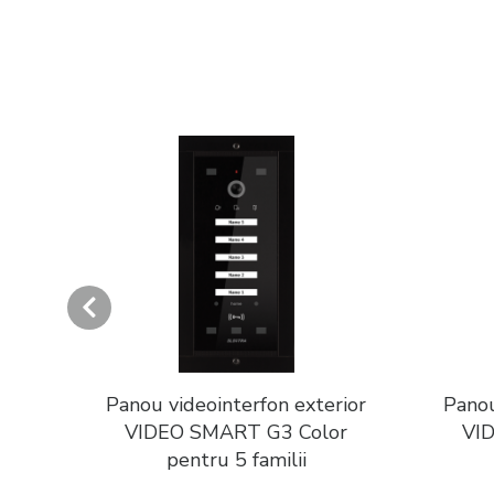
rior
Panou videointerfon exterior
Panou
r
VIDEO SMART G3 Color
VI
pentru 5 familii