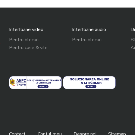
Interfoane video
Interfoane audio
Di
Pentru blocuri
Pentru blocuri
Bl
Pentru case & vile
Am
Contact
Contul meu
Despre noi
Sitemap