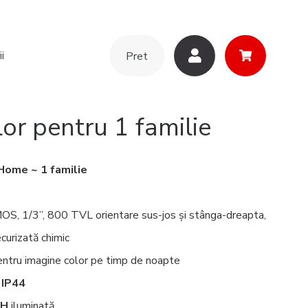
i
Pret
r pentru 1 familie
Home
~ 1 familie
S, 1/3”, 800 TVL orientare sus-jos și stânga-dreapta,
curizată chimic
entru imagine color pe timp de noapte
IP44
CH
iluminată