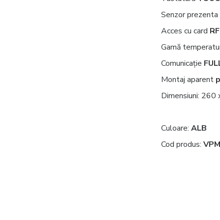
Senzor prezenta p
Acces cu card
RF
Gamă temperaturi
Comunicație
FUL
Montaj aparent
p
Dimensiuni: 260
Culoare:
ALB
Cod produs:
VPM