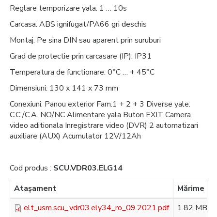
Reglare temporizare yala: 1 … 10s
Carcasa: ABS ignifugat/PA66 gri deschis
Montaj: Pe sina DIN sau aparent prin suruburi
Grad de protectie prin carcasare (IP): IP31
Temperatura de functionare: 0°C … + 45°C
Dimensiuni: 130 x 141 x 73 mm
Conexiuni: Panou exterior Fam.1 + 2 + 3 Diverse yale:
C.C./C.A. NO/NC Alimentare yala Buton EXIT Camera
video aditionala Inregistrare video (DVR) 2 automatizari
auxiliare (AUX) Acumulator 12V/12Ah
Cod produs :
SCU.VDR03.ELG14
Ataşament
Mărime
elt_usm.scu_.vdr03.ely34_ro_09.2021.pdf
1.82 MB