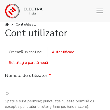
Toggl
naviga
Cont utilizator
Cont utilizator
Eşti aici
Creează un cont nou
(tab
Autentificare
Taburi primare
activ)
Solicitaţi o parolă nouă
Numele de utilizator
*
Spaţiile sunt permise; punctuaţia nu este permisă cu
excepţia punctului, liniuţei şi linie jos (underscore).